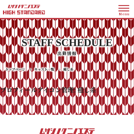
Menu
STAFF SCHEDULE
出勤情報
トップページ
>
キャスト一覧
>
癒し系
プロフィールアイコン管理:
癒し系