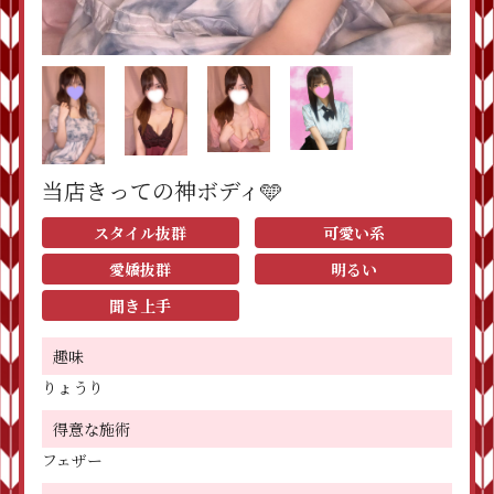
当店きっての神ボディ🩵
スタイル抜群
可愛い系
愛嬌抜群
明るい
聞き上手
趣味
りょうり
得意な施術
フェザー