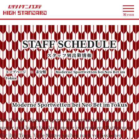
Menu
STAFF SCHEDULE
スタッフ別出勤情報
トップページ
>
未分類
>
Moderne Sportwetten bei Neo Bet im
Fokus
Moderne Sportwetten bei Neo Bet im Fokus
Die Welt der digitalen Sportwetten entwickelt sich rasant
weiter und bietet Spielern immer innovativere Plattformen
für ihre Tipps. Viele Nutzer suchen nach verlässlichen