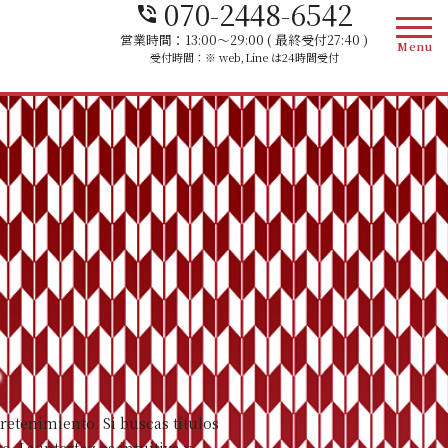
070-2448-6542
phone_in_talk
営業時間：13:00～29:00 ( 最終受付27:40 )
Menu
受付時間：※ web,Line は24時間受付
etenimiento. Si buscas títulos