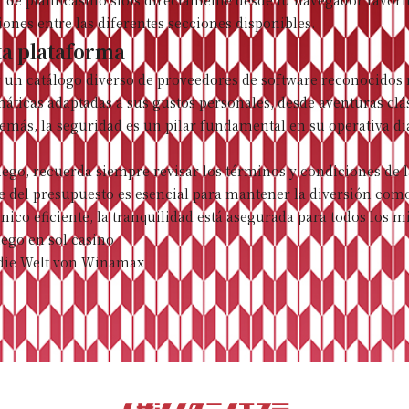
r de
platincasino slots
directamente desde tu navegador favorito.
ones entre las diferentes secciones disponibles.
ta plataforma
er un catálogo diverso de proveedores de software reconocido
áticas adaptadas a sus gustos personales, desde aventuras cl
más, la seguridad es un pilar fundamental en su operativa dia
ego, recuerda siempre revisar los términos y condiciones de 
e del presupuesto es esencial para mantener la diversión como
nico eficiente, la tranquilidad está asegurada para todos los
uego en sol casino
 die Welt von Winamax