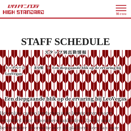
Menu
STAFF SCHEDULE
スタッフ別出勤情報
トップページ
>
未分類
>
Een diepgaande blik op de ervaring bij
LeoVegas
Een diepgaande blik op de ervaring bij LeoVegas
Het online casino landschap is de laatste jaren enorm
veranderd door innovatieve aanbieders. Zoek je naar
betrouwbare informatie over dit platform, lees dan onze