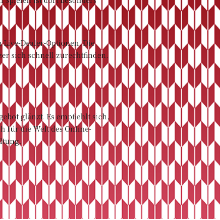
 Spielen ist dort besonders
 Live-Dealer-Optionen. Die
zer sich schnell zurechtfinden.
gebot glänzt. Es empfiehlt sich,
h für die Welt des Online-
ltung.