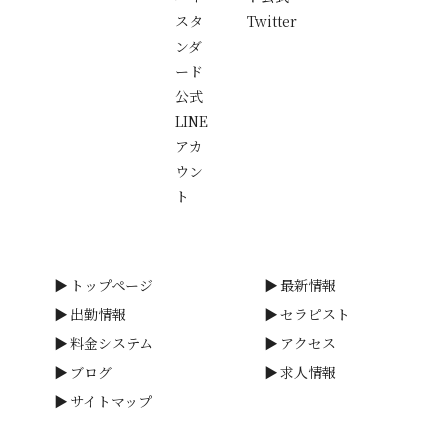
トップページ
最新情報
出勤情報
セラピスト
料金システム
アクセス
ブログ
求人情報
サイトマップ